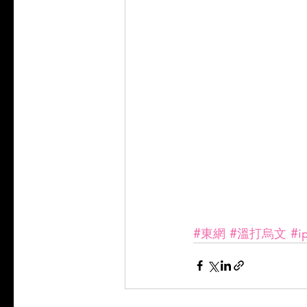
#東網
#溫打烏文
#i