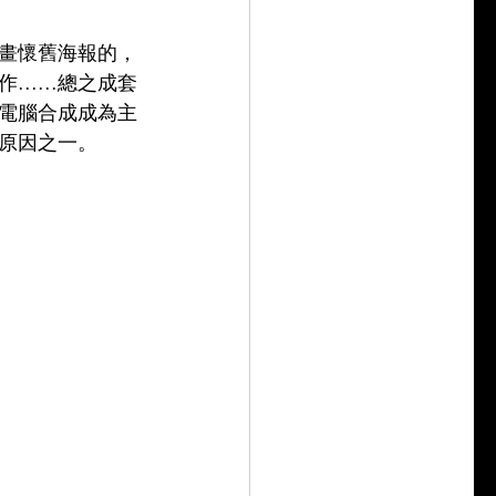
畫懷舊海報的，
....總之成套
電腦合成成為主
原因之一。