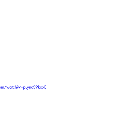
com/watch?v=pLyncS9kaxE