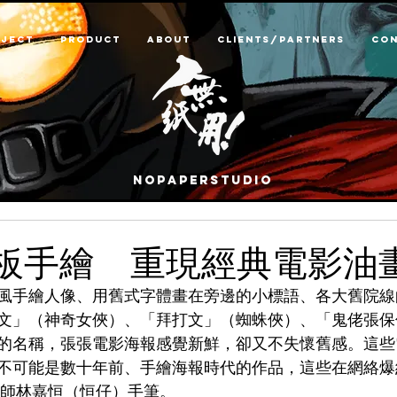
OJECT
PRODUCT
ABOUT
CLIENTS/PARTNERS
CON
nopaperstudio
板手繪 重現經典電影油
風手繪人像、用舊式字體畫在旁邊的小標語、各大舊院線
文」（神奇女俠）、「拜打文」（蜘蛛俠）、「鬼佬張保
的名稱，張張電影海報感覺新鮮，卻又不失懷舊感。這些
不可能是數十年前、手繪海報時代的作品，這些在網絡爆
計師林嘉恒（恒仔）手筆。