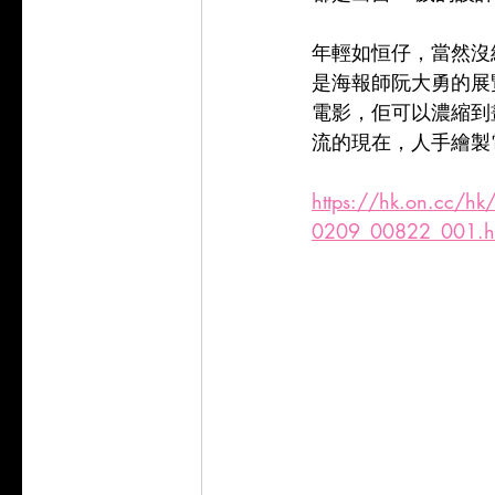
年輕如恒仔，當然沒
是海報師阮大勇的展覽
電影，佢可以濃縮到
流的現在，人手繪製
https://hk.on.cc/
0209_00822_001.h