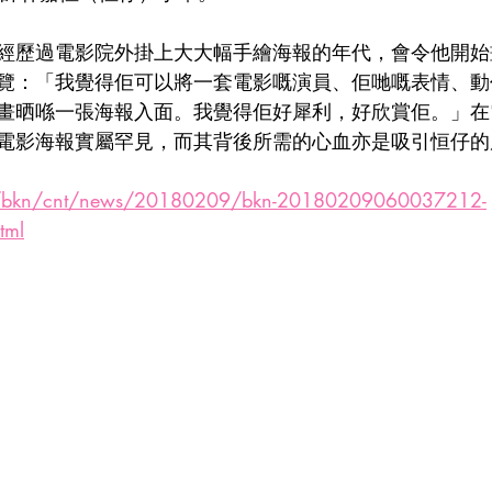
經歷過電影院外掛上大大幅手繪海報的年代，會令他開始
：「我覺得佢可以將一套電影嘅演員、佢哋嘅表情、動作..
畫晒喺一張海報入面。我覺得佢好犀利，好欣賞佢。」在
電影海報實屬罕見，而其背後所需的心血亦是吸引恒仔的
hk/bkn/cnt/news/20180209/bkn-20180209060037212-
tml