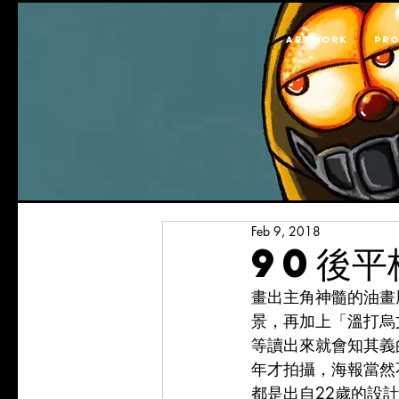
ARTWORK
PR
Feb 9, 2018
90後平
畫出主角神髓的油畫
景，再加上「溫打烏
等讀出來就會知其義
年才拍攝，海報當然
都是出自22歲的設