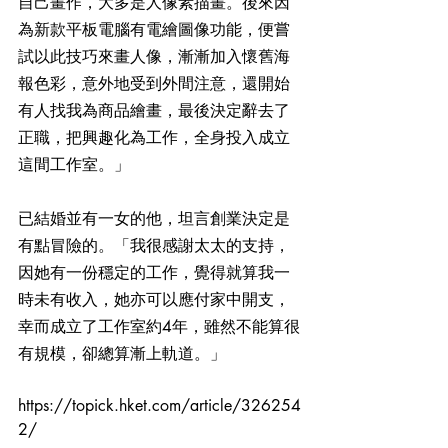
自己畫作，大多是人像素描畫。後來因
為新款平板電腦有電繪圖像功能，便嘗
試以此技巧來畫人像，漸漸加入懷舊海
報色彩，意外地受到外間注意，還開始
有人找我為商品繪畫，最後決定辭去了
正職，把興趣化為工作，全身投入成立
這間工作室。」
已結婚並有一女的他，坦言創業決定是
有點冒險的。「我很感謝太太的支持，
因她有一份穩定的工作，覺得就算我一
時未有收入，她亦可以應付家中開支，
幸而成立了工作室約4年，雖然不能算很
有規模，卻總算漸上軌道。」
https://topick.hket.com/article/326254
2/