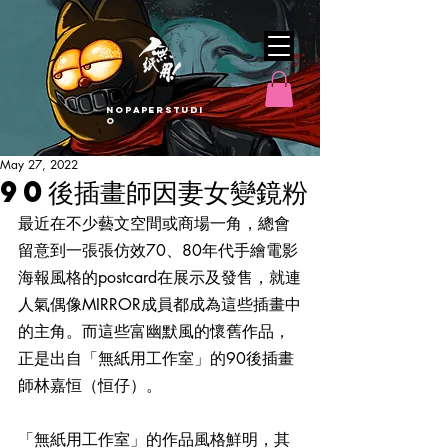
nopaperstudi
o
May 27, 2022
90後插畫師因妻女變鏡粉
最近在不少藝文空間或商場一角，總會
留意到一張張仿效70、80年代手繪電影
海報風格的postcard在展示及發售，就連
人氣偶像MIRROR成員都成為這些插畫中
的主角。而這些富幽默風的懷舊作品，
正是出自「無紙用工作室」的90後插畫
師林嘉恒（恒仔）。
「無紙用工作室」的作品風格鮮明，其